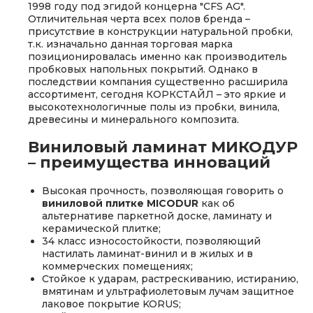
1998 году под эгидой концерна "CFS AG".
Отличительная черта всех полов бренда –
присутствие в конструкции натуральной пробки,
т.к. изначально данная торговая марка
позиционировалась именно как производитель
пробковых напольных покрытий. Однако в
последствии компания существенно расширила
ассортимент, сегодня КОРКСТАЙЛ – это яркие и
высокотехнологичные полы из пробки, винила,
древесины и минерального композита.
Виниловый ламинат МИКОДУР
– преимущества инноваций
Высокая прочность, позволяющая говорить о
виниловой плитке MICODUR
как об
альтернативе паркетной доске, ламинату и
керамической плитке;
34 класс износостойкости, позволяющий
настилать ламинат-винил и в жилых и в
коммерческих помещениях;
Стойкое к ударам, растрескиванию, истиранию,
вмятинам и ультрафиолетовым лучам защитное
лаковое покрытие KORUS;