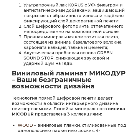
Ультрапрочный лак KORUS с УФ-фильтром и
антистатическими добавками, защищающий
покрытие от абразивного износа и надёжно
фиксирующий слой декоративной печати;
Слой цифрового фотопринта, отпечатанного
непосредственно на композитной основе;
Прочная минеральная композитная плита,
состоящая из винила, базальтового волокна,
карбоната кальция, талька и цемента;
Акустическая пробковая основа GREEN
SOUND STOP, снижающая звуковой и
ударный шум на 19дБ.
Виниловый ламинат МИКОДУР
– Ваши безграничные
возможности дизайна
Технология прямой цифровой печати делает
возможности в области интерьерного дизайна
неисчерпаемыми. Линейка минерального
винила
MICODUR
представлена 3 коллекциями:
WOOD
– виниловые планки, стилизованные под
однополосную паркетную доску с 4-