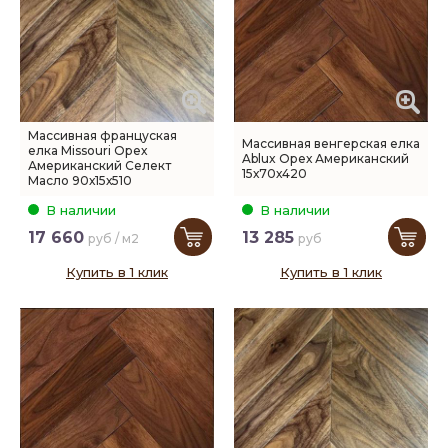
Массивная француская
Массивная венгерская елка
елка Missouri Орех
Ablux Орех Американский
Американский Селект
15х70х420
Масло 90х15х510
В наличии
В наличии
17 660
13 285
руб / м2
руб
Купить в 1 клик
Купить в 1 клик