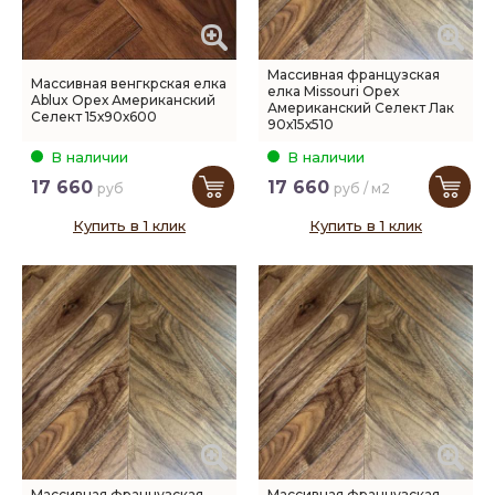
Массивная французская
Массивная венгкрская елка
елка Missouri Орех
Ablux Орех Американский
Американский Селект Лак
Селект 15х90х600
90х15х510
В наличии
В наличии
17 660
17 660
руб
руб / м2
Купить в 1 клик
Купить в 1 клик
Массивная французская
Массивная французская