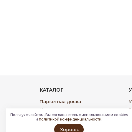
КАТАЛОГ
Паркетная доска
У
Инженерная доска
Р
Пользуясь сайтом, Вы соглашаетесь с использованием cookies
Широкоформатная доска
П
и
политикой конфиденциальности
.
Виниловый ламинат
Ф
Хорошо