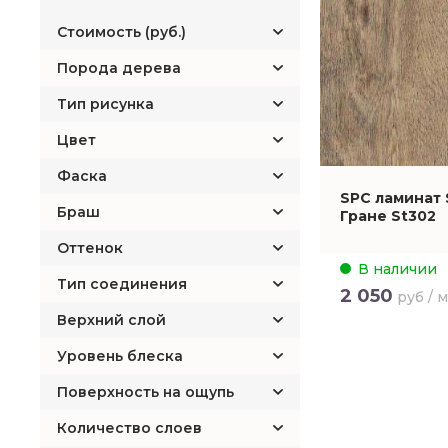
Стоимость (руб.)
Порода дерева
Тип рисунка
Цвет
Фаска
SPC ламинат 
Браш
Гране St302
Оттенок
В наличии
Тип соединения
2 050
руб / 
Верхний слой
Уровень блеска
Поверхность на ощупь
Количество слоев