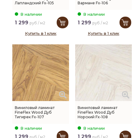
Лапландский Fx-105
Вармане Fx-106
В наличии
В наличии
1 299
1 299
руб / м2
руб / м2
Купить в 1 клик
Купить в 1 клик
Виниловый ламинат
Виниловый ламинат
FineFlex Wood Дуб
FineFlex Wood Дуб
Тигирек Fx-107
Норский Fx-108
В наличии
В наличии
1 299
1 299
руб / м2
руб / м2