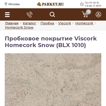
Пн-Пт 10-19
Москва
Сб-Вс 11-19/17
0
Главная
Каталог
Пробка
Viscork
Homecork
Homecork Snow
Пробковое покрытие Viscork
Homecork Snow (BLX 1010)