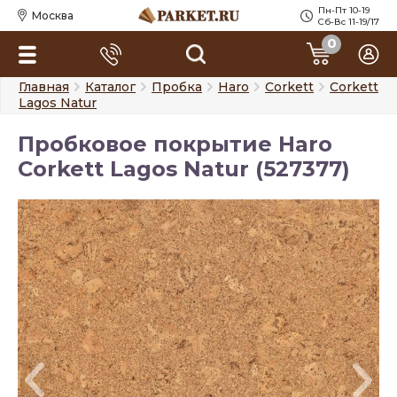
Пн-Пт 10-19
Москва
Сб-Вс 11-19/17
0
Главная
Каталог
Пробка
Haro
Corkett
Corkett
Lagos Natur
Пробковое покрытие Haro
Corkett Lagos Natur (527377)