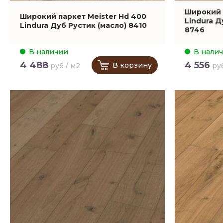
Широкий 
Широкий паркет Meister Hd 400
Lindura Д
Lindura Дуб Рустик (масло) 8410
8746
В наличии
В нали
4 488
4 556
В корзину
руб / м2
ру