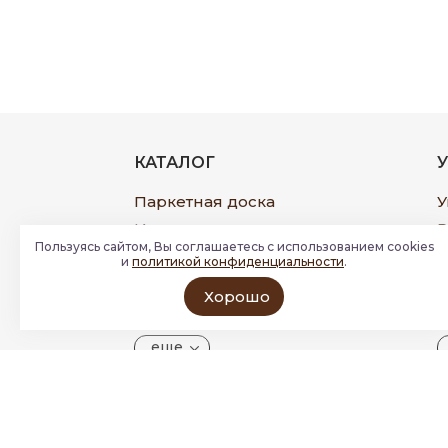
КАТАЛОГ
Паркетная доска
У
Инженерная доска
Р
Пользуясь сайтом, Вы соглашаетесь с использованием cookies
Широкоформатная доска
П
и
политикой конфиденциальности
.
Виниловый ламинат
Ф
Хорошо
Модульный паркет
Р
еще