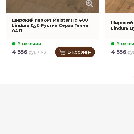
Широкий паркет Meister Hd 400
Широкий 
Lindura Дуб Рустик Серая Глина
Lindura Д
8411
В наличии
В нали
4 556
4 556
В корзину
руб / м2
ру