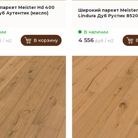
паркет Meister Hd 400
Широкий паркет Meister
уб Аутентик (масло)
Lindura Дуб Рустик 8520
чии
В наличии
4 556
В корзину
б / м2
руб / м2