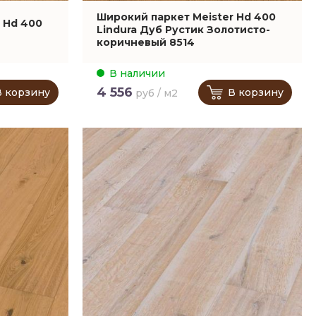
Широкий паркет Meister Hd 400
 Hd 400
Lindura Дуб Рустик Золотисто-
коричневый 8514
В наличии
4 556
В корзину
В корзину
руб / м2