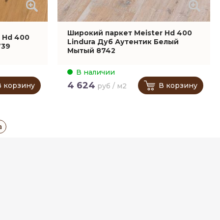
Широкий паркет Meister Hd 400
 Hd 400
Lindura Дуб Аутентик Белый
739
Мытый 8742
В наличии
4 624
В корзину
В корзину
руб / м2
а