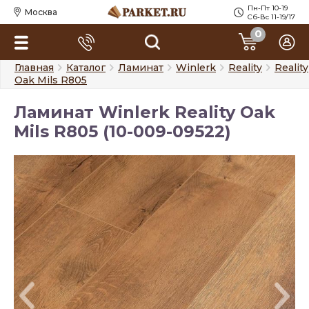
Пн-Пт 10-19
Москва
Сб-Вс 11-19/17
0
Главная
Каталог
Ламинат
Winlerk
Reality
Reality
Oak Mils R805
Ламинат Winlerk Reality Oak
Mils R805 (10-009-09522)