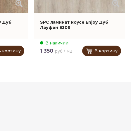
y Дуб
SPC ламинат Royce Enjoy Дуб
Лауфен Е309
В наличии
1 350
В корзину
В корзину
руб / м2