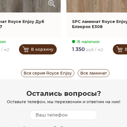
нат Royce Enjoy Дуб
SPC ламинат Royce Enjo
7
Блэкрок Е308
чии
В наличии
1 350
В корзину
 / м2
руб / м2
Вся серия Royce Enjoy
Все ламинат
Остались вопросы?
Оставьте телефон, мы перезвоним и ответим на них!