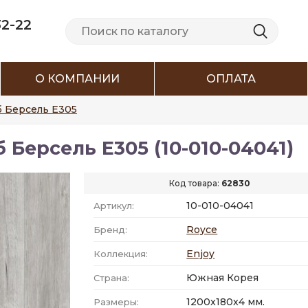
32-22
О КОМПАНИИ
ОПЛАТА
б Берсель Е305
 Берсель Е305 (10-010-04041)
Код товара:
62830
10-010-04041
Артикул:
Royce
Бренд:
Enjoy
Коллекция:
Южная Корея
Страна:
1200x180x4 мм.
Размеры: