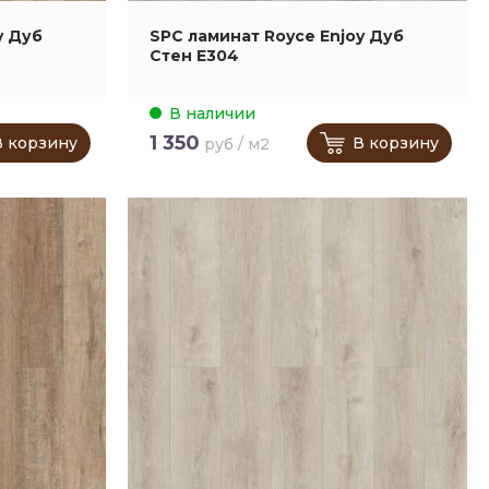
y Дуб
SPC ламинат Royce Enjoy Дуб
Стен Е304
В наличии
1 350
В корзину
В корзину
руб / м2