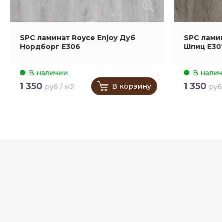
SPC ламинат Royce Enjoy Дуб
SPC лами
Нордборг Е306
Шпиц Е30
В наличии
В нали
1 350
1 350
В корзину
руб / м2
руб