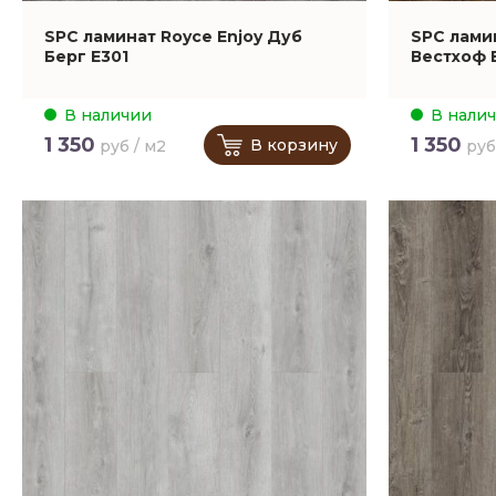
SPC ламинат Royce Enjoy Дуб
SPC лами
Берг Е301
Вестхоф 
В наличии
В нали
1 350
1 350
В корзину
руб / м2
руб