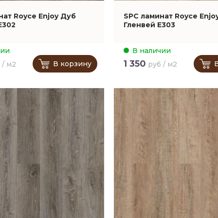
нат Royce Enjoy Дуб
SPC ламинат Royce Enjo
Е302
Гленвей Е303
чии
В наличии
1 350
В корзину
 / м2
руб / м2