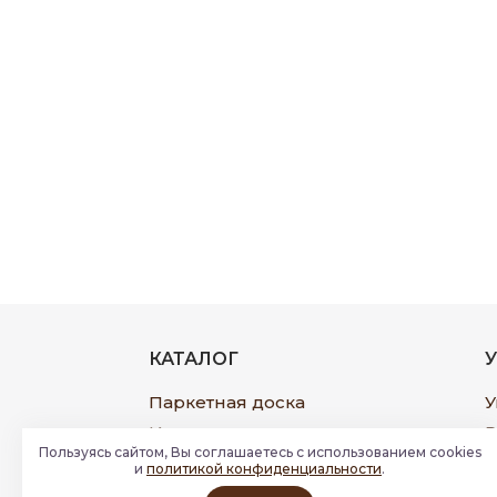
Royce
Sensa
Skalla
Solofloor
Sommer
StoneWood
Swiss Krono
Tarkett
Tatami
TerHurne
Thys
КАТАЛОГ
Unilin
Varioclic
Паркетная доска
У
Versale
Инженерная доска
Р
Пользуясь сайтом, Вы соглашаетесь с использованием cookies
Широкоформатная доска
П
Villeroy&Boch
и
политикой конфиденциальности
.
Виниловый ламинат
Ф
Vinilam