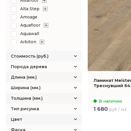
Alsafloor
Alta Step
Amoage
Aquafloor
Aquawall
Arbiton
Art East
Стоимость (руб.)
Arteo
Balterio
Порода дерева
Bau Master
Длина (мм.)
Ламинат Meister
Berry-Alloc
Треснувший 64
Ширина (мм.)
Betta
Толщина (мм.)
Boho Floors
В наличии
Brilliant
1 680
Тип рисунка
руб / м2
Camsan
Цвет
CBM
Фаска