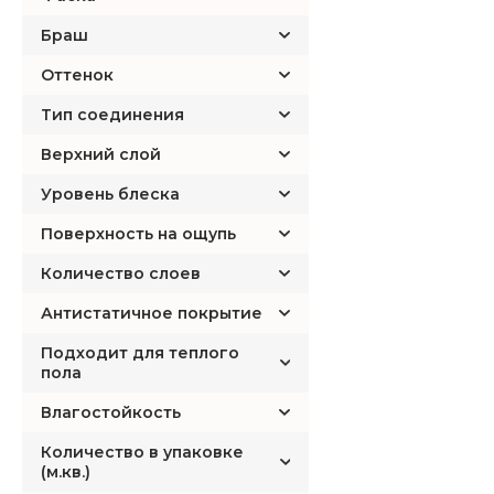
Damy Floor
Браш
Decormatch
Disano
Оттенок
Dureco
Тип соединения
Ecoflooring
Верхний слой
EGGER
Уровень блеска
Equalline
Eurohome
Поверхность на ощупь
Eurowood
Количество слоев
EvoFloor
Антистатичное покрытие
Falquon
Fargo
Подходит для теплого
пола
Faus
Влагостойкость
FloorAge
FloorFactor
Количество в упаковке
(м.кв.)
FloorWay