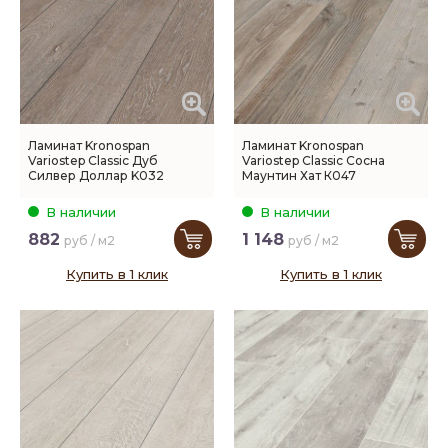
Ламинат Kronospan
Ламинат Kronospan
Variostep Classic Дуб
Variostep Classic Сосна
Силвер Доллар K032
Маунтин Хат К047
В наличии
В наличии
882
1 148
руб / м2
руб / м2
Купить в 1 клик
Купить в 1 клик