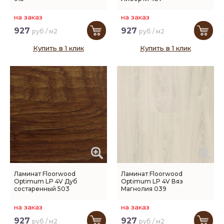
на заказ
на заказ
927
927
руб / м2
руб / м2
Купить в 1 клик
Купить в 1 клик
Ламинат Floorwood
Ламинат Floorwood
Optimum LP 4V Дуб
Optimum LP 4V Вяз
состаренный 503
Магнолия 039
на заказ
на заказ
927
927
руб / м2
руб / м2