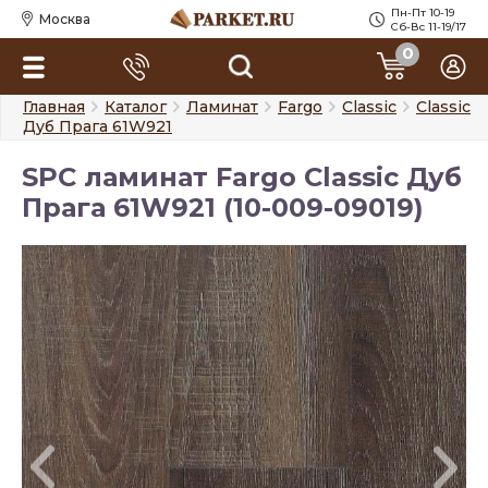
Пн-Пт 10-19
Москва
Сб-Вс 11-19/17
0
Главная
Каталог
Ламинат
Fargo
Classic
Classic
Дуб Прага 61W921
SPC ламинат Fargo Classic Дуб
Прага 61W921 (10-009-09019)