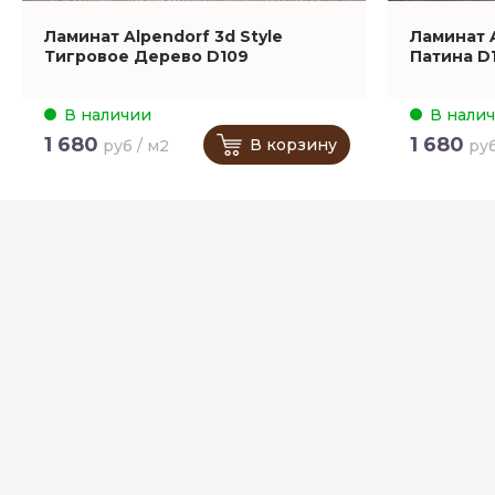
Ламинат Alpendorf 3d Style
Ламинат A
Тигровое Дерево D109
Патина D1
В наличии
В нали
1 680
1 680
В корзину
руб / м2
руб