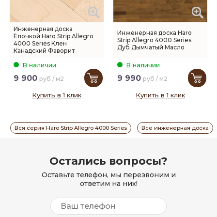
Инженерная доска
Инженерная доска Haro
Ёлочкой Haro Strip Allegro
Strip Allegro 4000 Series
4000 Series Клен
Дуб Дымчатый Масло
Канадский Фаворит
В наличии
В наличии
9 900
9 990
руб / м2
руб / м2
Купить в 1 клик
Купить в 1 клик
Вся серия Haro Strip Allegro 4000 Series
Все инженерная доска
Остались вопросы?
Оставьте телефон, мы перезвоним и
ответим на них!