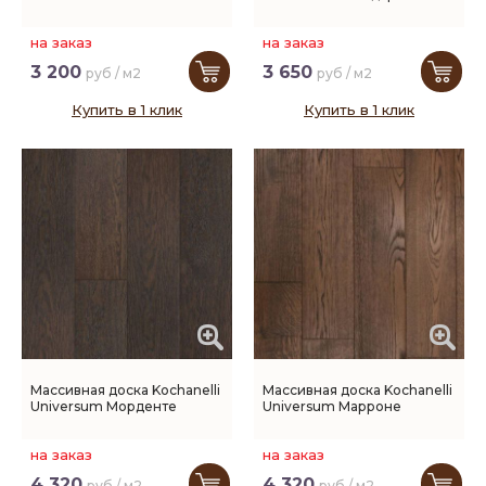
на заказ
на заказ
3 200
3 650
руб / м2
руб / м2
Купить в 1 клик
Купить в 1 клик
Массивная доска Kochanelli
Массивная доска Kochanelli
Universum Морденте
Universum Марроне
на заказ
на заказ
4 320
4 320
руб / м2
руб / м2