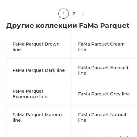
1
2
Другие коллекции FaMa Parquet
FaMa Parquet Brown
FaMa Parquet Cream
line
line
FaMa Parquet Emerald
FaMa Parquet Dark line
line
FaMa Parquet
FaMa Parquet Grey line
Experience line
FaMa Parquet Maroon
FaMa Parquet Natural
line
line