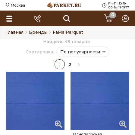
Пн-Пт 10-19
Москва
Сб-Вс 11-19/17
0
Главная
Бренды
FaMa Parquet
Найдено 48 товаров
Сортировка:
По популярности
1
2
Однополосная