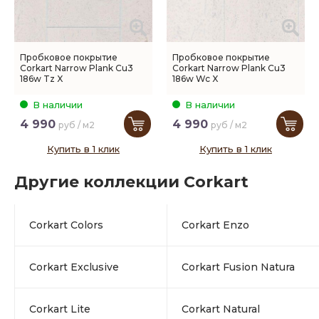
Пробковое покрытие
Пробковое покрытие
Corkart Narrow Plank Cu3
Corkart Narrow Plank Cu3
186w Tz X
186w Wc X
В наличии
В наличии
4 990
4 990
руб / м2
руб / м2
Купить в 1 клик
Купить в 1 клик
Другие коллекции Corkart
Corkart Colors
Corkart Enzo
Corkart Exclusive
Corkart Fusion Natura
Corkart Lite
Corkart Natural