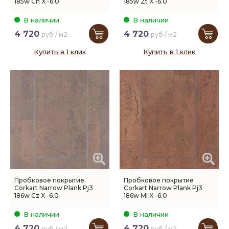
185w Cn X -6.0
185w Zt X -6.0
В наличии
В наличии
4 720
4 720
руб / м2
руб / м2
Купить в 1 клик
Купить в 1 клик
Пробковое покрытие
Пробковое покрытие
Corkart Narrow Plank Pj3
Corkart Narrow Plank Pj3
186w Cz X -6.0
186w Ml X -6.0
В наличии
В наличии
4 720
4 720
руб / м2
руб / м2